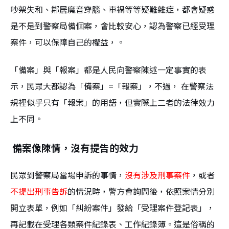
吵架失和、鄰居魔音穿腦、車禍等等疑難雜症，都會疑惑
是不是到警察局備個案，會比較安心，認為警察已經受理
案件，可以保障自己的權益，。
「備案」與「報案」都是人民向警察陳述一定事實的表
示，民眾大都認為「備案」=「報案」，不過， 在警察法
規裡似乎只有「報案」的用語，但實際上二者的法律效力
上不同。
備案像陳情，沒有提告的效力
民眾到警察局當場申訴的事情，
沒有涉及刑事案件
，或者
不提出刑事告訴
的情況時，警方會詢問後，依照案情分別
開立表單，例如「糾紛案件」發給「受理案件登記表」，
再記載在受理各類案件紀錄表、工作紀錄簿。這是俗稱的