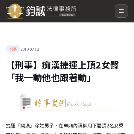
2019.03.12
刑事
【刑事】痴漢捷運上頂2女臀
「我一動他也跟著動」
捷運「癡漢」涂姓男子，在車廂內隔褲用下體頂2名女乘