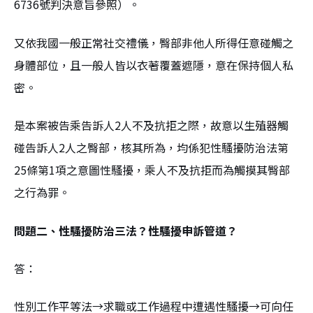
6736號判決意旨參照）。
又依我國一般正常社交禮儀，臀部非他人所得任意碰觸之
身體部位，且一般人皆以衣著覆蓋遮隱，意在保持個人私
密。
是本案被告乘告訴人2人不及抗拒之際，故意以生殖器觸
碰告訴人2人之臀部，核其所為，均係犯性騷擾防治法第
25條第1項之意圖性騷擾，乘人不及抗拒而為觸摸其臀部
之行為罪。
問題二、性騷擾防治三法？性騷擾申訴管道？
答：
性別工作平等法→求職或工作過程中遭遇性騷擾→可向任