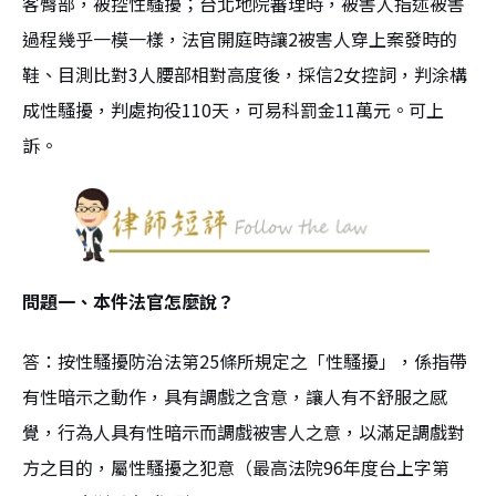
客臀部，被控性騷擾；台北地院審理時，被害人指述被害
過程幾乎一模一樣，法官開庭時讓2被害人穿上案發時的
鞋、目測比對3人腰部相對高度後，採信2女控詞，判涂構
成性騷擾，判處拘役110天，可易科罰金11萬元。可上
訴。
問題一、本件法官怎麼說？
答：按性騷擾防治法第25條所規定之「性騷擾」，係指帶
有性暗示之動作，具有調戲之含意，讓人有不舒服之感
覺，行為人具有性暗示而調戲被害人之意，以滿足調戲對
方之目的，屬性騷擾之犯意（最高法院96年度台上字第