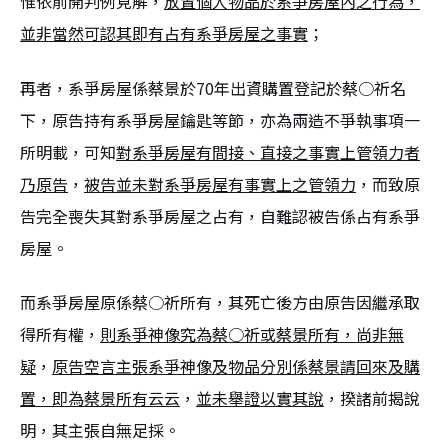
惟依前開判例見解，
放置個人物品於系爭房屋內之行為，
並非當然可認其即有占有系爭房屋之事實
；
再者，系爭房屋係蔡景於70年出資購置登記於蔡○祈名
下，原告持有系爭房屋鑰匙等節，亦為兩造不爭執事項一
所明載，可知
對系爭房屋有間接、直接之事實上管領力者
乃原告
，
被告並未對系爭房屋有事實上之管領力
，而致原
告完全喪失其對系爭房屋之占有，自難認被告係占有系爭
房屋。
而系爭房屋原係蔡○祈所有，其死亡後方由原告因繼承取
得所有權，
則系爭神像究為蔡○祈或蔡景所有，尚非無
疑
，
原告空言主張系爭神像及物品分別係蔡景請回來及購
置，即為蔡景所有云云
，
並未舉證以實其說
，揆諸前揭說
明，其主張自無足採。