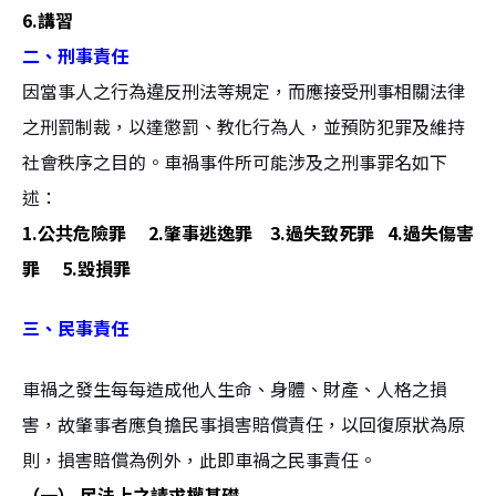
6.講習
二、刑事責任
因當事人之行為違反刑法等規定，而應接受刑事相關法律
之刑罰制裁，以達懲罰、教化行為人，並預防犯罪及維持
社會秩序之目的。車禍事件所可能涉及之刑事罪名如下
述：
1.公共危險罪 2.肇事逃逸罪 3.過失致死罪 4.過失傷害
罪 5.毀損罪
三、民事責任
車禍之發生每每造成他人生命、身體、財產、人格之損
害，故肇事者應負擔民事損害賠償責任，以回復原狀為原
則，損害賠償為例外，此即車禍之民事責任。
（一）
民法上之請求權基礎