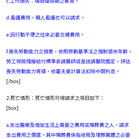
c.工作損失：傷勢復原期之薪資。
d.看護費用，親人看護也可以請求。
e.因行動不便之往來必要交通費用。
f.喪失勞動能力之損害，依照勞動基準法之強制退休年齡，
勞工保險殘廢給付標準表請醫師或是送請醫院鑑定，評估
喪失勞動能力等級，依霍夫曼計算法扣除中間利息。
[/box]
2.死亡情形：死亡情形可得請求之項目如下：
[box]
a.支出醫療及增加生活上需要之費用或殯葬費之人，請求
支出費用之償還。其中殯葬費係指收殮及埋葬屍體之必要