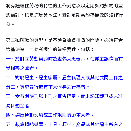
將有繼續性勞務的特性的工作刻意以以定期契約契約的型
式簽訂，也是違反勞基法，簽訂定期契約為無效的法律行
為。
第二種解僱的類型，是不須負擔資遣費的開除，必須符合
勞基法第十二條所規定的前提要件，包括：
一、於訂立勞動契約時為虛偽意思表示，使雇主誤信而有
受損害之虞者。
二、對於雇主、雇主家屬、雇主代理人或其他共同工作之
勞工，實施暴行或有重大侮辱之行為者。
三、受有期徒刑以上刑之宣告確定，而未諭知緩刑或末准
易科罰金者。
四、違反勞動契約或工作規則情節重大者。
五、故意損耗機器、工具、原料、產品或其他雇主所有之