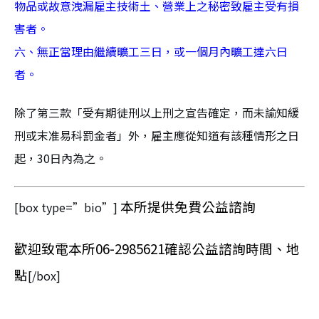
物品或故意洩漏雇主技術土、營業上之秘密致雇主受有損
害者。
六、無正當理由繼續曠工三日，或一個月內曠工達六日
者。
除了第三款「受有期徒刑以上刑之宣告確定，而未諭知緩
刑或末准易科罰金者」外，雇主應從知道有該種情形之日
起，30日內為之。
本所提供免費公益諮詢
[box type=”bio”]
歡迎致電本所06-2985621確認公益諮詢時間、地
點
[/box]