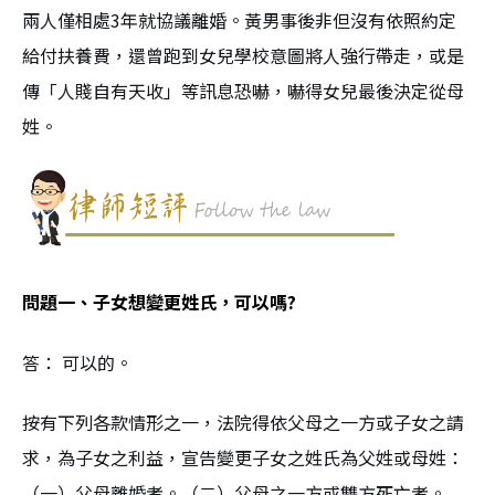
兩人僅相處3年就協議離婚。黃男事後非但沒有依照約定
給付扶養費，還曾跑到女兒學校意圖將人強行帶走，或是
傳「人賤自有天收」等訊息恐嚇，嚇得女兒最後決定從母
姓。
問題一、子女想變更姓氏，可以嗎?
答： 可以的。
按有下列各款情形之一，法院得依父母之一方或子女之請
求，為子女之利益，宣告變更子女之姓氏為父姓或母姓：
（一）父母離婚者。（二）父母之一方或雙方死亡者。