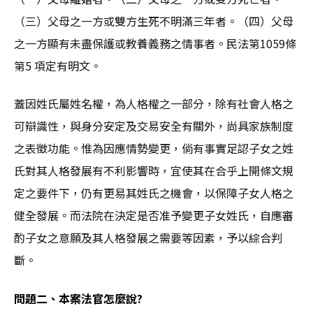
（三）父母之一方或雙方生死不明滿三年者。（四）父母
之一方顯有未盡保護或教養義務之情事者。民法第1059條
第5 項定有明文。
蓋因姓氏屬姓名權，為人格權之一部分，除有社會人格之
可辯識性，與身分安定及交易安全有關外，尚具家族制度
之表徵功能。惟為因應情勢變更，倘有事實足認子女之姓
氏對其人格發展有不利影響時，宜使其在合乎上開條文規
定之要件下，仍有更易其姓氏之機會，以保障子女人格之
健全發展。而法院在決定是否准予變更子女姓氏，自應審
酌子女之意願及其人格發展之需要等因素，予以綜合判
斷。
問題二、本案法官怎麼說?