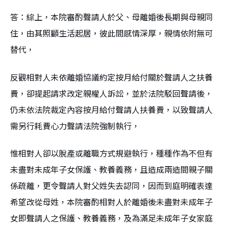
答：綜上，本院審酌聲請人於父、母離婚後長期與母親同
住，由其照顧生活起居，彼此間感情深厚，親情依附無可
替代，
反觀相對人未依離婚協議約定按月給付關於聲請人之扶養
費，卻提起請求改定親權人訴訟，並於法院駁回聲請後，
仍未依法院裁定內容按月給付聲請人扶養費，以致聲請人
需另行耗費心力聲請法院強制執行，
惟相對人卻以脫產或離職方式規避執行，種種作為不但有
未盡對未成年子女保護、教養義務，且造成兩造間親子關
係疏離，更令聲請人對父姓失去認同，因而到庭明確表達
希望改從母姓，本院審酌相對人於離婚後未盡對未成年子
女即聲請人之保護、教養義務，及為滿足未成年子女家庭