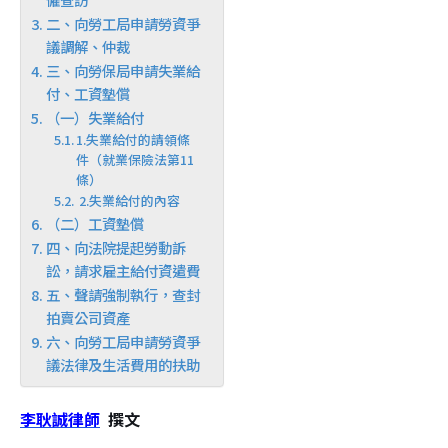
二、向勞工局申請勞資爭
議調解、仲裁
三、向勞保局申請失業給
付、工資墊償
（一）失業給付
1.失業給付的請領條
件（就業保險法第11
條）
2.失業給付的內容
（二）工資墊償
四、向法院提起勞動訴
訟，請求雇主給付資遣費
五、聲請強制執行，查封
拍賣公司資產
六、向勞工局申請勞資爭
議法律及生活費用的扶助
李耿誠律師
撰文