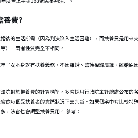
0年度台上字第168號民事判決）。
贍養費?
離婚後的生活所需（因為判決陷入生活困難），而扶養費是用來
費等），兩者性質完全不相同。
成年子女本身就有扶養義務，不因離婚、監護權歸屬誰、離婚原
。
前法院對於撫養費的計算標準，多會採用行政院主計總處公布的
是會依每個受扶養者的實際狀況下去判斷。如果個案中有比較特
多，法官也會調整扶養費用。 參考：