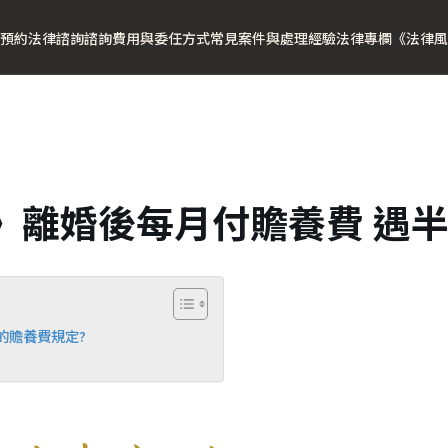
預約法律諮詢
諮詢費用與委任方式
常見案件與處理經驗
法律專欄
《法律風
》離婚後每月付贍養費 遇
的贍養費規定?