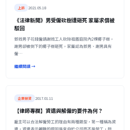
2021.05.18
上訴
《法律新聞》男受僱砍樹遭砸死 家屬求償被
駁回
鄧姓男子花錢僱請謝姓工人砍除祖厝庭院內2棵椰子樹，
謝男卻被倒下的椰子樹砸死，家屬認為鄧男、謝男具有
僱…
繼續閱讀 →
2017.01.11
企業勞資
【律師專欄】資遺與解僱的要件為何？
雇主可以合法解僱勞工的理由有兩種類型，第一種稱為資
遣，資遣表示離職的原因是來自於公司而不是勞工，所