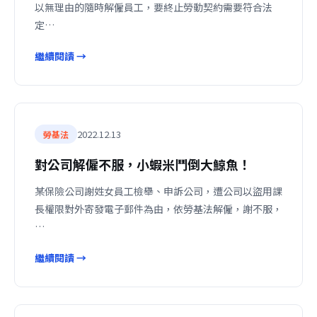
以無理由的隨時解僱員工，要終止勞動契約需要符合法
定…
繼續閱讀 →
2022.12.13
勞基法
對公司解僱不服，小蝦米鬥倒大鯨魚！
某保險公司謝姓女員工檢舉、申訴公司，遭公司以盜用課
長權限對外寄發電子郵件為由，依勞基法解僱，謝不服，
…
繼續閱讀 →