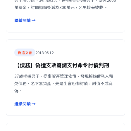
男子廖○傑、洪○䜢2人，持槍綁架呂姓男子，要索2000
萬贖金，討價還價後減為300萬元，呂男接著被載…
繼續閱讀 →
2018.06.12
偽造文書
【債務】偽造支票聲請支付命令討債判刑
37歲楊姓男子，從事資產管理催債，發現賴姓債務人積
欠債務、名下無資產，先是出言恐嚇討債，討債不成竟
偽…
繼續閱讀 →