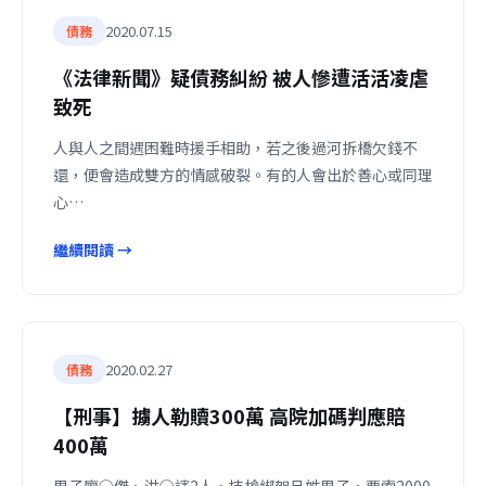
2020.07.15
債務
《法律新聞》疑債務糾紛 被人慘遭活活凌虐
致死
人與人之間遇困難時援手相助，若之後過河拆橋欠錢不
還，便會造成雙方的情感破裂。有的人會出於善心或同理
心…
繼續閱讀 →
2020.02.27
債務
【刑事】擄人勒贖300萬 高院加碼判應賠
400萬