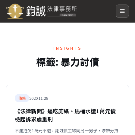
INSIGHTS
標籤:
暴力討債
2020.11.26
債務
《法律新聞》逼吃廁紙、馬桶水還1萬元債
檢起訴求處重刑
不滿拖欠1萬元不還，謝姓債主夥同另一男子，涉嫌分持