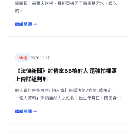
電擊棒、高爾夫球桿，脅迫黃姓男子喝馬桶污水，逼吃
廁…
繼續閱讀 →
2020.11.17
bb槍
《法律新聞》討債拿BB槍射人 還強拍裸照
上傳群組判刑
個人資料是指哪些? 個人資料保護法第2條第1款規定，
「個人資料」係指自然人之姓名、出生年月日、國民身…
繼續閱讀 →