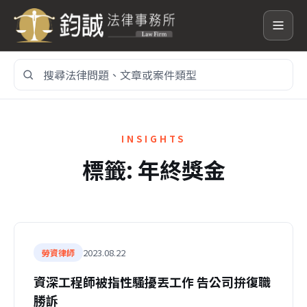
搜
尋
網
站
內
INSIGHTS
容
標籤:
年終獎金
2023.08.22
勞資律師
資深工程師被指性騷擾丟工作 告公司拚復職
勝訴