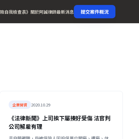
提交案件概況
險自我檢查表》
關於阿誠律師
最新消息
2020.10.29
企業勞資
《法律新聞》上司挨下屬揍好受傷 法官判
公司解雇有理
非自願離職，指被保險人因投保單位關廠、遷廠、休