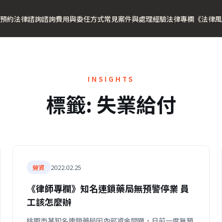
預約法律諮詢
諮詢費用與委任方式
常見案件與處理經驗
法律專欄
《法律風
INSIGHTS
標籤:
失業給付
2022.02.25
勞資
《律師專欄》知名連鎖藥局無預警停業 員
工該怎麼辦
桃園市某知名連鎖藥局因內部資金問題，日前一度無預