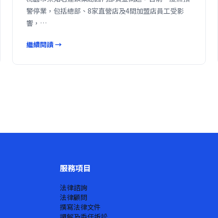
警停業，包括總部、8家直營店及4間加盟店員工受影
響，…
繼續閱讀 →
服務項目
法律諮詢
法律顧問
撰寫法律文件
調解及委任訴訟