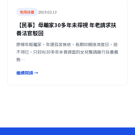
2019.02.13
免除扶養
【民事】母離家30多年未探視 年老請求扶
養法官駁回
廖婦年輕離家，年邁孤苦無依，長期仰賴接濟度日，迫
不得已，只好向30多年未曾謀面的女兒聲請履行扶養義
務…
繼續閱讀 →