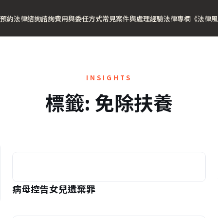
預約法律諮詢
諮詢費用與委任方式
常見案件與處理經驗
法律專欄
《法律風
INSIGHTS
標籤:
免除扶養
病母控告女兒遺棄罪