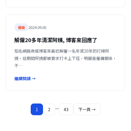
2024.09.05
僱傭
解僱20多年清潔阿姨, 博客來回應了
知名網路商城博客來最近解僱一名年資20年的打掃阿
姨，這期間阿姨都被要求打卡上下班，明顯是僱傭關係，
不…
繼續閱讀 →
文
...
1
2
43
下一頁 →
章
分