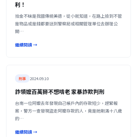
利！
拾金不昧是我國傳統美德，從小就知道，在路上撿到不管
是物品或是錢都要送到警察局或相關管理單位去辦理公
開…
繼續閱讀 →
2024.09.10
刑事
詐領嬤百萬掰不想啃老 家暴詐欺判刑
台南一位阿嬤去年發現自己帳戶內的存款短少，趕緊報
案，警方一查發現盜走阿嬤存款的人，竟是她剛滿十八歲
的…
繼續閱讀 →