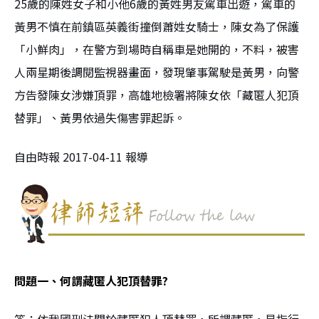
25歲的陳姓女子和小他6歲的黃姓男友駕車出遊，駕車的
黃男不慎在前鎮區英義街撞倒蕭姓女騎士，陳女為了保護
「小鮮肉」，在警方到場時自稱車是她開的，不料，被害
人兩星期後調閱監視器畫面，發現肇事駕駛是黃男，向警
方告發陳女涉嫌頂罪，高雄地檢署將陳女依「藏匿人犯頂
替罪」、黃男依過失傷害罪起訴。
自由時報 2017-04-11 報導
問題一、何謂藏匿人犯頂替罪?