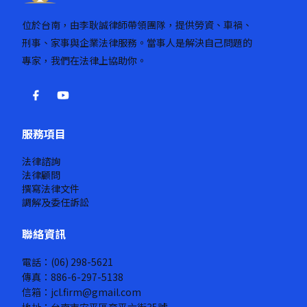
位於台南，由李耿誠律師帶領團隊，提供勞資、車禍、
刑事、家事與企業法律服務。當事人是解決自己問題的
專家，我們在法律上協助你。
服務項目
法律諮詢
法律顧問
撰寫法律文件
調解及委任訴訟
聯絡資訊
電話：(06) 298-5621
傳真：886-6-297-5138
信箱：jcl.firm@gmail.com
地址：台南市安平區育平六街35號