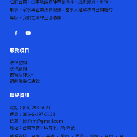
位於台南，由李耿誠律師帶領團隊，提供勞資、車禍、
刑事、家事與企業法律服務。當事人是解決自己問題的
專家，我們在法律上協助你。
服務項目
法律諮詢
法律顧問
撰寫法律文件
調解及委任訴訟
聯絡資訊
電話：(06) 298-5621
傳真：886-6-297-5138
信箱：jcl.firm@gmail.com
地址：台南市安平區育平六街35號
執業區域：台南 · 高雄 · 屏東 · 嘉義 · 雲林 · 台中 · 台