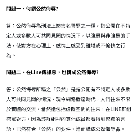
問題一、何謂公然侮辱?
答：公然侮辱為刑法上妨害名譽罪之一種，指公開在不特
定人或多數人可共同見聞的情況下，以強暴與非強暴的手
法，使對方在心理上、感情上感受到難堪或不愉快之行
為。
問題二、在Line傳訊息，也構成公然侮辱?
答：公然侮辱所稱之「公然」是指公開有不特定人或多數
人可共同見聞的情況，現今網路發達時代，人們往來不限
於實體的交流，當然還包括虛擬空間的往來，在LINE群組
怒罵對方，因為該群組裡的其他成員都看得到怒罵的言
語，已然符合「公然」的要件，進而構成公然侮辱罪。