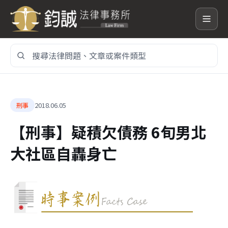
搜
尋
網
站
內
2018.06.05
刑事
容
【刑事】疑積欠債務 6旬男北
大社區自轟身亡