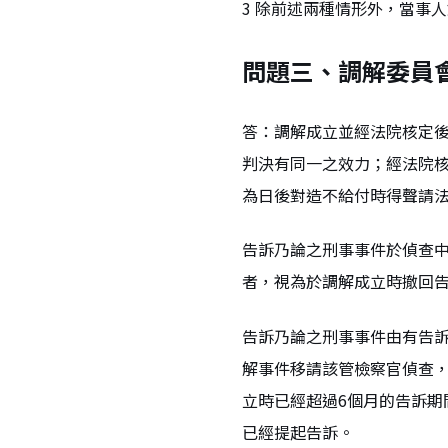
3 除前述兩種情形外，當事
問題三、調解委員
答：調解成立並經法院核定
判決有同一之效力；經法院
為日後對造不給付時得聲請法
告訴乃論之刑事事件於偵查
者，視為於調解成立時撤回告
告訴乃論之刑事事件由有告
解事件移請該管檢察官偵查，
立時已經超過6個月的告訴
已經提起告訴。