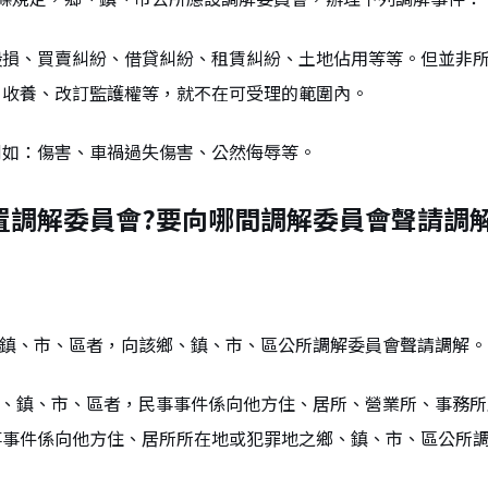
毀損、買賣糾紛、借貸糾紛、租賃糾紛、土地佔用等等。但並非
、收養、改訂監護權等，就不在可受理的範圍內。
例如：傷害、車禍過失傷害、公然侮辱等。
置調解委員會?要向哪間調解委員會聲請調解
。
、鎮、市、區者，向該鄉、鎮、市、區公所調解委員會聲請調解。
鄉、鎮、市、區者，民事事件係向他方住、居所、營業所、事務
事事件係向他方住、居所所在地或犯罪地之鄉、鎮、市、區公所