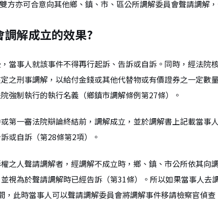
人雙方亦可合意向其他鄉、鎮、市、區公所調解委員會聲請調解
會調解成立的效果?
後，當事人就該事件不得再行起訴、告訴或自訴。同時，經法院
核定之刑事調解，以給付金錢或其他代替物或有價證券之一定數
院強制執行的執行名義（鄉鎮市調解條例第27條）。
中或第一審法院辯論終結前，調解成立，並於調解書上記載當事
訴或自訴（第28條第2項）。
訴權之人聲請調解者，經調解不成立時，鄉、鎮、市公所依其向
並視為於聲請調解時已經告訴（第31條）。所以如果當事人去
期間，此時當事人可以聲請調解委員會將調解事件移請檢察官偵查