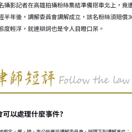
名攝影記者在高雄拍攝粉絲集結準備搭車北上，竟遭
經半年後，調解委員會調解成立，該名粉絲須賠償36
態度輕浮，就連辯詞也是令人目瞪口呆。
會可以處理什麼事件?
條規定，鄉、鎮、市公所應設調解委員會，辦理下列調解事件：