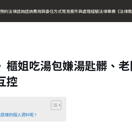
預約法律諮詢
諮詢費用與委任方式
常見案件與處理經驗
法律專欄
《法律風
》櫃姐吃湯包嫌湯匙髒、老
互控
麼樣的個人資料呢 ?