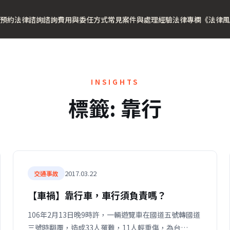
預約法律諮詢
諮詢費用與委任方式
常見案件與處理經驗
法律專欄
《法律風
INSIGHTS
標籤:
靠行
2017.03.22
交通事故
【車禍】靠行車，車行須負責嗎？
106年2月13日晚9時許，一輛遊覽車在國道五號轉國道
三號時翻覆，造成33人罹難，11人輕重傷，為台…