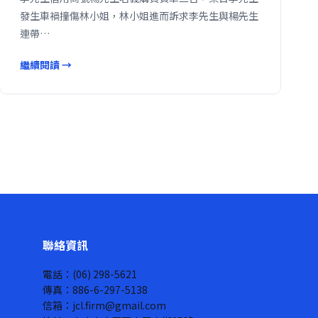
發生車禍撞傷林小姐，林小姐進而訴求李先生與楊先生
連帶…
繼續閱讀 →
聯絡資訊
電話：(06) 298-5621
傳真：886-6-297-5138
信箱：jcl.firm@gmail.com