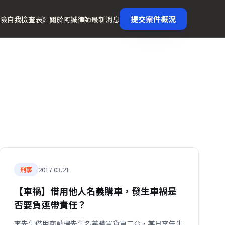
提交案件概況
險自我檢查表》
關於阿誠律師
最新消息
2017.03.21
刑事
【車禍】借用他人名義購車，發生車禍是
否要負連帶責任？
李先生借用商號楊先生名義購買貨車二台，某日李先生