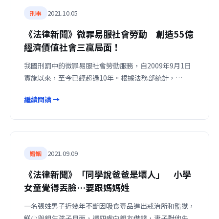
2021.10.05
刑事
《法律新聞》微罪易服社會勞動 創造55億
經濟價值社會三贏局面！
我國刑罰中的微罪易服社會勞動服務，自2009年9月1日
實施以來，至今已經超過10年。根據法務部統計，…
繼續閱讀 →
2021.09.09
婚姻
《法律新聞》「同學說爸爸是壞人」 小學
女童覺得丟臉…要跟媽媽姓
一名張姓男子近幾年不斷因吸食毒品進出戒治所和監獄，
鮮少與親生孩子見面，還四處向親友借錢，妻子對他失