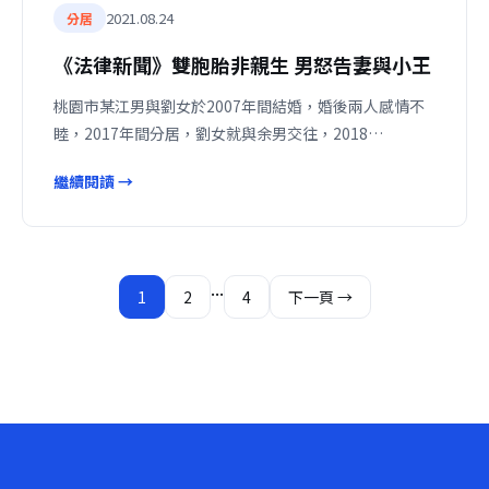
2021.08.24
分居
《法律新聞》雙胞胎非親生 男怒告妻與小王
桃園市某江男與劉女於2007年間結婚，婚後兩人感情不
睦，2017年間分居，劉女就與余男交往，2018…
繼續閱讀 →
文
...
1
2
4
下一頁 →
章
分
頁