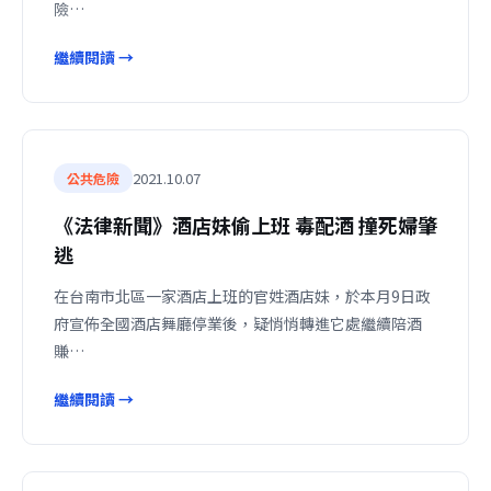
險…
繼續閱讀 →
2021.10.07
公共危險
《法律新聞》酒店妹偷上班 毒配酒 撞死婦肇
逃
在台南市北區一家酒店上班的官姓酒店妹，於本月9日政
府宣佈全國酒店舞廳停業後，疑悄悄轉進它處繼續陪酒
賺…
繼續閱讀 →