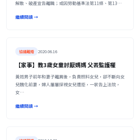
解散、破產宣告離職；或因勞動基準法第11條、第13…
繼續閱讀 →
2020.06.16
協議離婚
【家事】教3歲女童討厭媽媽 父丟監護權
黃姓男子前年和妻子離異後，負責照料女兒，卻不斷向女
兒醜化前妻，婦人屢屢探視女兒遭拒，一狀告上法院，
女…
繼續閱讀 →