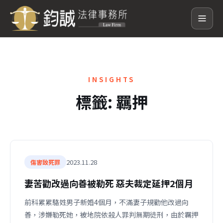
INSIGHTS
標籤:
羈押
2023.11.28
傷害致死罪
妻苦勸改過向善被勒死 惡夫裁定延押2個月
前科累累駱姓男子新婚4個月，不滿妻子規勸他改過向
善，涉嫌勒死她，被地院依殺人罪判無期徒刑，由於羈押