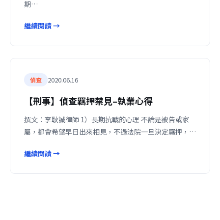
期…
繼續閱讀 →
2020.06.16
偵查
【刑事】偵查羈押禁見–執業心得
撰文：李耿誠律師 1）長期抗戰的心理 不論是被告或家
屬，都會希望早日出來相見，不過法院一旦決定羈押，…
繼續閱讀 →