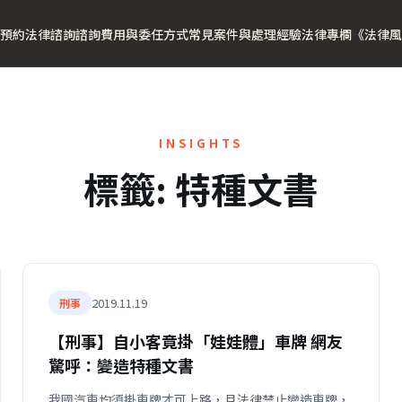
預約法律諮詢
諮詢費用與委任方式
常見案件與處理經驗
法律專欄
《法律風
INSIGHTS
標籤:
特種文書
2019.11.19
刑事
【刑事】自小客竟掛「娃娃體」車牌 網友
驚呼：變造特種文書
我國汽車均須掛車牌才可上路，且法律禁止變造車牌，