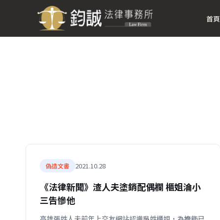
首頁
2021.10.28
偽造文書
《法律新聞》渣人夫塗銷配偶欄 櫃姐淪小
三告慘他
高雄張姓人夫前年上交友網站認識吳姓櫃姐，為掩飾已