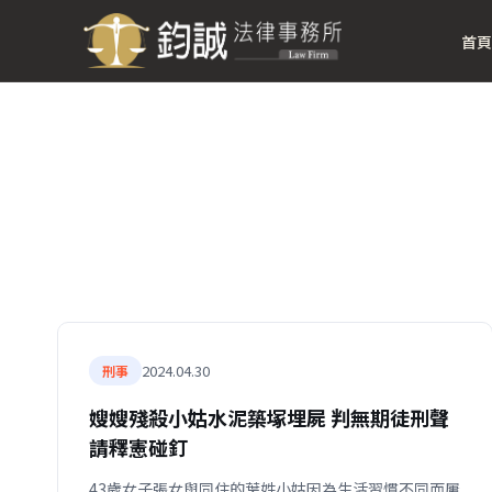
首頁
2024.04.30
刑事
嫂嫂殘殺小姑水泥築塚埋屍 判無期徒刑聲
請釋憲碰釘
43歲女子張女與同住的葉姓小姑因為生活習慣不同而屢