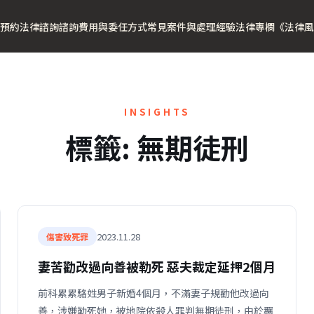
預約法律諮詢
諮詢費用與委任方式
常見案件與處理經驗
法律專欄
《法律風
INSIGHTS
標籤:
無期徒刑
2023.11.28
傷害致死罪
妻苦勸改過向善被勒死 惡夫裁定延押2個月
前科累累駱姓男子新婚4個月，不滿妻子規勸他改過向
善，涉嫌勒死她，被地院依殺人罪判無期徒刑，由於羈