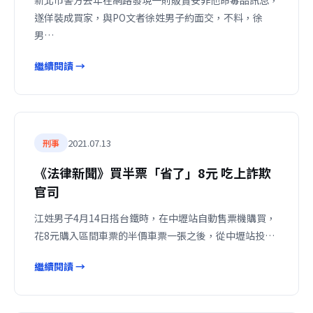
新北市警方去年在網路發現一則販賣安非他命毒品訊息，
遂佯裝成買家，與PO文者徐姓男子約面交，不料，徐
男…
繼續閱讀 →
2021.07.13
刑事
《法律新聞》買半票「省了」8元 吃上詐欺
官司
江姓男子4月14日搭台鐵時，在中壢站自動售票機購買，
花8元購入區間車票的半價車票一張之後，從中壢站投…
繼續閱讀 →