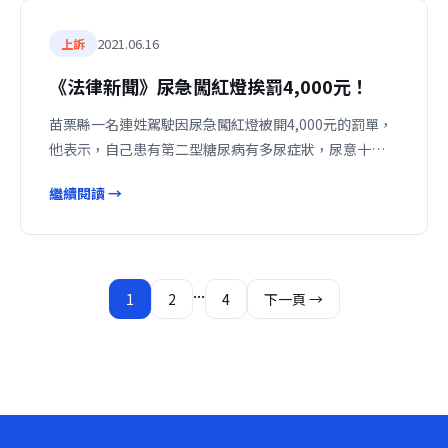
2021.06.16
上訴
《法律新聞》尿急闖紅燈挨罰4,000元！
苗栗縣一名連姓駕駛因尿急闖紅燈被開4,000元的罰單，
他表示，自己患有第二型糖尿病有多尿症狀，尿意十…
繼續閱讀 →
文
...
1
2
4
下一頁 →
章
分
頁