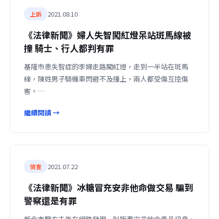
2021.08.10
上訴
《法律新聞》婦人失智闖紅燈呆站斑馬線被
撞 騎士、行人都判有罪
基隆市患失智症的李婦走路闖紅燈，走到一半站在斑馬
線，陳姓男子騎機車閃避不及撞上，兩人都受傷互控傷
害。…
繼續閱讀 →
2021.07.22
偵查
《法律新聞》冰糖冒充安非他命做交易 騙到
警察還是有罪