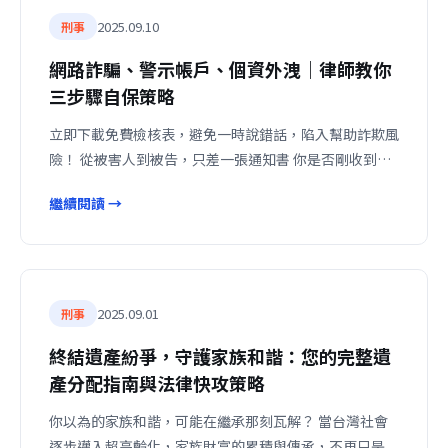
2025.09.10
刑事
網路詐騙、警示帳戶、個資外洩｜律師教你
三步驟自保策略
立即下載免費檢核表，避免一時說錯話，陷入幫助詐欺風
險！ 從被害人到被告，只差一張通知書 你是否剛收到…
繼續閱讀 →
2025.09.01
刑事
終結遺產紛爭，守護家族和諧：您的完整遺
產分配指南與法律快攻策略
你以為的家族和諧，可能在繼承那刻瓦解？ 當台灣社會
逐步邁入超高齡化，家族財富的累積與傳承，不再只是