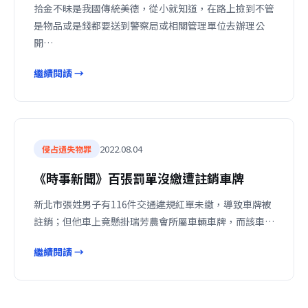
拾金不昧是我國傳統美德，從小就知道，在路上撿到不管
是物品或是錢都要送到警察局或相關管理單位去辦理公
開…
繼續閱讀 →
2022.08.04
侵占遺失物罪
《時事新聞》百張罰單沒繳遭註銷車牌
新北市張姓男子有116件交通違規紅單未繳，導致車牌被
註銷；但他車上竟懸掛瑞芳農會所屬車輛車牌，而該車…
繼續閱讀 →