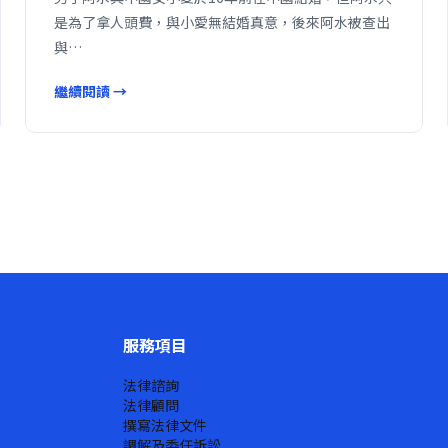
是為了拿人頭費，與小愛無結婚真意，後來阿水被查出
與…
繼續閱讀 →
服務項目
法律諮詢
法律顧問
撰寫法律文件
調解及委任訴訟