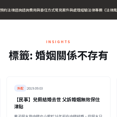
預約法律諮詢
諮詢費用與委任方式
常見案件與處理經驗
法律專欄
《法律風
INSIGHTS
標籤:
婚姻關係不存有
2019.09.03
外配
【民事】兒假結婚去世 父訴婚姻無效保住
津貼
男子阿水與中國女小愛於16年前在中國結婚，但阿水只