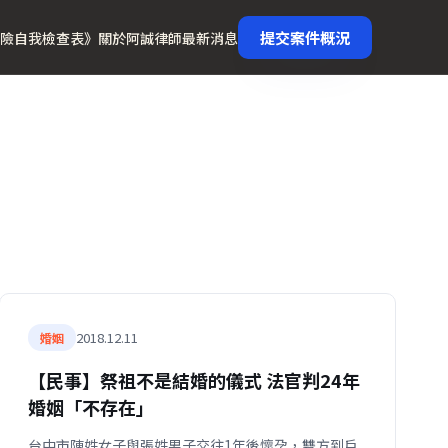
提交案件概況
險自我檢查表》
關於阿誠律師
最新消息
2018.12.11
婚姻
【民事】祭祖不是結婚的儀式 法官判24年
婚姻「不存在」
台中市陳姓女子與張姓男子交往1年後懷孕，雙方到戶