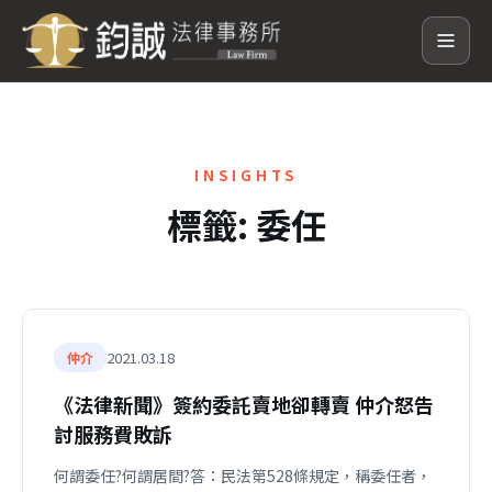
INSIGHTS
標籤:
委任
2021.03.18
仲介
《法律新聞》簽約委託賣地卻轉賣 仲介怒告
討服務費敗訴
何謂委任?何謂居間?答：民法第528條規定，稱委任者，