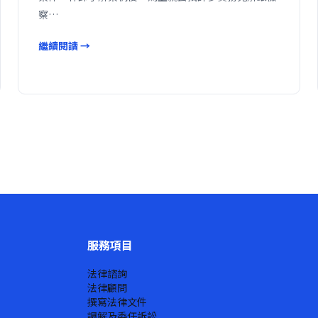
察…
繼續閱讀 →
服務項目
法律諮詢
法律顧問
撰寫法律文件
調解及委任訴訟