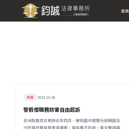
首頁
2023.10.26
刑事
警假借職務妨害自由起訴
非洲鼓詹姓女老師去年四月，被桃園中壢警分局興國派
出所葉姓警員盤查爭議案，葉員獲不起訴，詹女聲請再