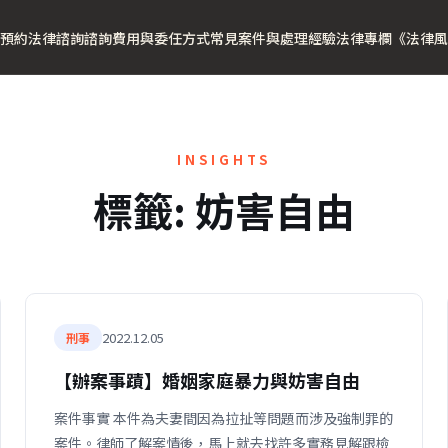
預約法律諮詢
諮詢費用與委任方式
常見案件與處理經驗
法律專欄
《法律風
INSIGHTS
標籤:
妨害自由
2022.12.05
刑事
【辦案事蹟】婚姻家庭暴力與妨害自由
案件事實 本件為夫妻間因為拉扯等問題而涉及強制罪的
案件。律師了解案情後，馬上就去找許多實務見解跟檢