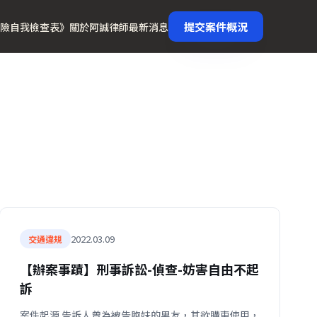
提交案件概況
險自我檢查表》
關於阿誠律師
最新消息
2022.03.09
交通違規
【辦案事蹟】刑事訴訟-偵查-妨害自由不起
訴
案件起源 告訴人曾為被告胞妹的男友，其欲購車使用，