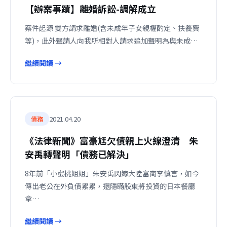
【辦案事蹟】離婚訴訟-調解成立
案件起源 雙方請求離婚(含未成年子女親權酌定、扶養費
等)，此外聲請人向我所相對人請求追加聲明為與未成…
繼續閱讀 →
2021.04.20
債務
《法律新聞》富豪尪欠債親上火線澄清 朱
安禹轉聲明「債務已解決」
8年前「小蜜桃姐姐」朱安禹閃嫁大陸富商李慎言，如今
傳出老公在外負債累累，還隱瞞股東將投資的日本餐廳
拿…
繼續閱讀 →