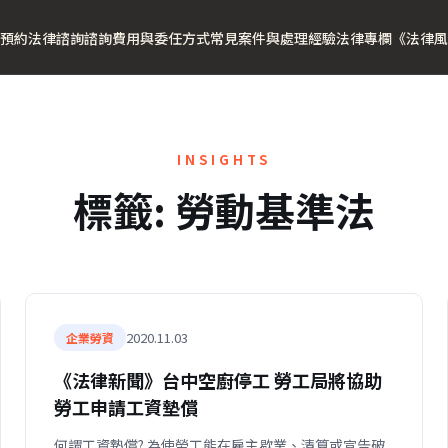
預約法律諮詢
諮詢費用與委任方式
常見案件與處理經驗
法律專欄
《法律風
INSIGHTS
標籤:
勞動基準法
2020.11.03
企業勞資
《法律新聞》台中空廚停工 勞工局將協助
勞工申請工資墊償
何謂工資墊償? 為使勞工能在雇主歇業、清算或宣告破