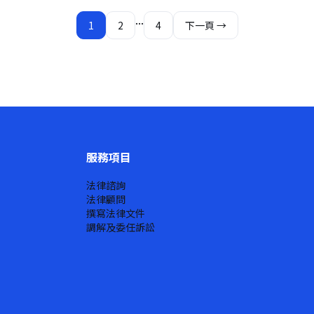
...
1
2
4
下一頁 →
服務項目
法律諮詢
法律顧問
撰寫法律文件
調解及委任訴訟