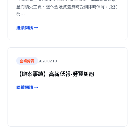
產而積欠工資、退休金及資遣費時受到即時保障，免於
勞…
繼續閱讀 →
2020.02.10
企業勞資
【辦案事蹟】高薪低報-勞資糾紛
繼續閱讀 →