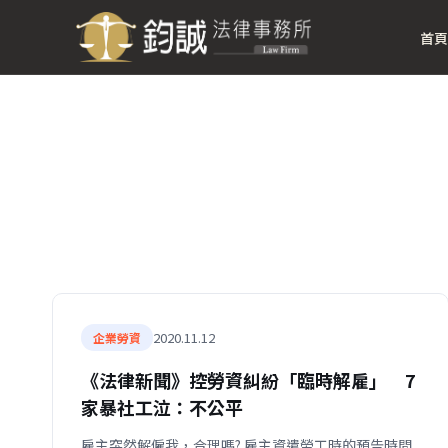
首頁
2020.11.12
企業勞資
《法律新聞》控勞資糾紛「臨時解雇」 7
家暴社工泣：不公平
雇主突然解僱我，合理嗎? 雇主資遣勞工時的預告時間