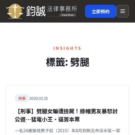
立即預約
INSIGHTS
標籤:
劈腿
2020.02.25
刑事
【刑事】劈腿女騙遭撿屍！綠帽男友暴怒討
公道…猛電小王、逼簽本票
一名24歲張姓男子前（2015）年8月到新北市淡水區一家