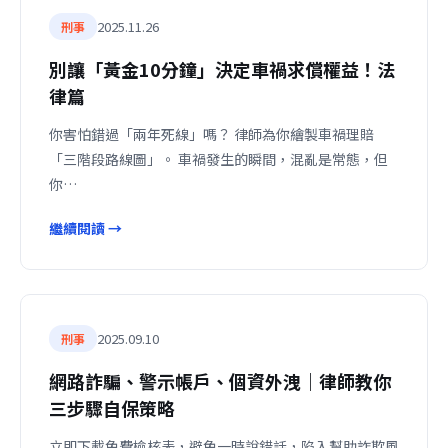
2025.11.26
刑事
別讓「黃金10分鐘」決定車禍求償權益！法
律篇
你害怕錯過「兩年死線」嗎？ 律師為你繪製車禍理賠
「三階段路線圖」。 車禍發生的瞬間，混亂是常態，但
你…
繼續閱讀 →
2025.09.10
刑事
網路詐騙、警示帳戶、個資外洩｜律師教你
三步驟自保策略
立即下載免費檢核表，避免一時說錯話，陷入幫助詐欺風