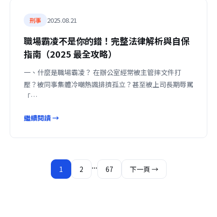
2025.08.21
刑事
職場霸凌不是你的錯！完整法律解析與自保
指南（2025 最全攻略）
一、什麼是職場霸凌？ 在辦公室經常被主管摔文件打
壓？被同事集體冷嘲熱諷排擠孤立？甚至被上司長期辱罵
「…
繼續閱讀 →
文
...
1
2
67
下一頁 →
章
分