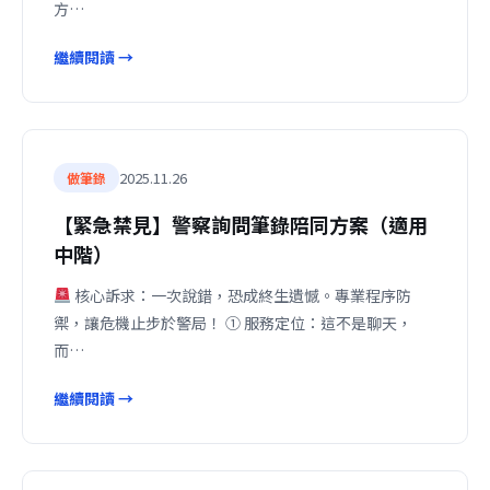
方…
繼續閱讀 →
2025.11.26
做筆錄
【緊急禁見】警察詢問筆錄陪同方案（適用
中階）
核心訴求：一次說錯，恐成終生遺憾。專業程序防
禦，讓危機止步於警局！ ① 服務定位：這不是聊天，
而…
繼續閱讀 →