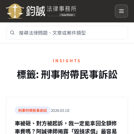
搜
尋
網
站
內
INSIGHTS
容
標籤:
刑事附帶民事訴訟
2026.03.18
刑事附帶民事訴訟
車被砸、對方被起訴，我一定能拿回全額修
車費嗎？阿誠律師揭露「毀損求償」最容易