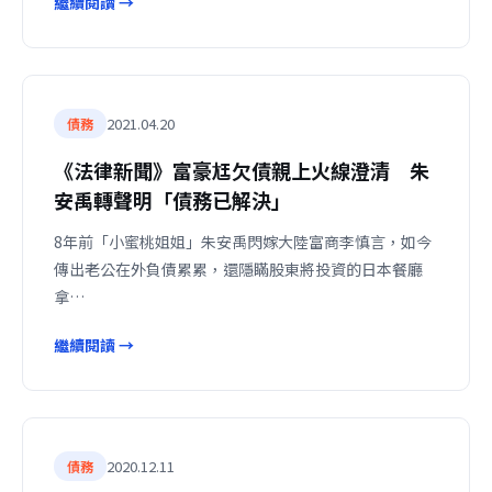
繼續閱讀 →
2021.04.20
債務
《法律新聞》富豪尪欠債親上火線澄清 朱
安禹轉聲明「債務已解決」
8年前「小蜜桃姐姐」朱安禹閃嫁大陸富商李慎言，如今
傳出老公在外負債累累，還隱瞞股東將投資的日本餐廳
拿…
繼續閱讀 →
2020.12.11
債務