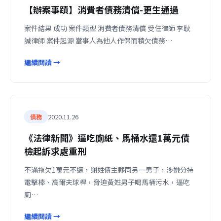
【辦案事蹟】消費者債務清償-更生通過
案件結果 成功 案件類型 消費者債務清償 受任律師 李耿
誠律師 案件起源 當事人為他人作保而積欠債務…
繼續閱讀 →
2020.11.26
債務
《法律新聞》逼吃廁紙、馬桶水還1萬元債
檢起訴求處重刑
不滿拖欠1萬元不還，謝姓債主夥同另一男子，涉嫌分持
電擊棒、高爾夫球桿，脅迫黃姓男子喝馬桶污水，逼吃
廁…
繼續閱讀 →