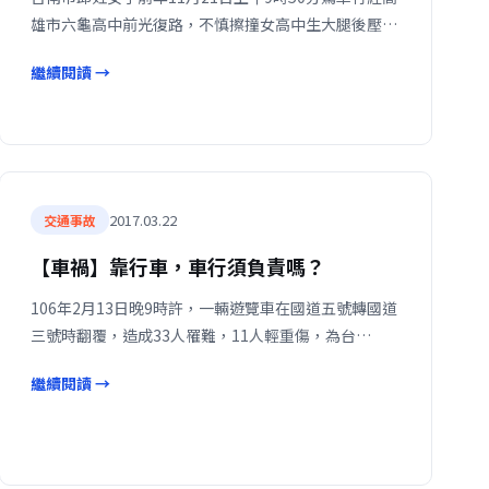
雄市六龜高中前光復路，不慎擦撞女高中生大腿後壓…
繼續閱讀 →
2017.03.22
交通事故
【車禍】靠行車，車行須負責嗎？
106年2月13日晚9時許，一輛遊覽車在國道五號轉國道
三號時翻覆，造成33人罹難，11人輕重傷，為台…
繼續閱讀 →