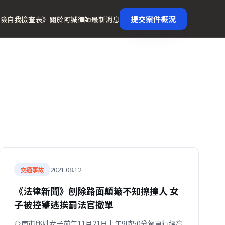
提交案件概況
險自我檢查表》
關於阿誠律師
最新消息
2021.08.12
交通事故
《法律新聞》刨除路面顛簸不知擦撞人 女
子被控肇逃挨罰法官撤單
台南市邱姓女子前年11月21日上午9時50分駕車行經高