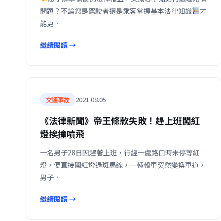
問題？不論您是駕駛者還是乘客掌握基本法律知識
才
能更…
繼續閱讀 →
2021.08.05
交通事故
《法律新聞》帝王條款失敗！趕上班闖紅
燈挨撞噴飛
一名男子28日因趕著上班，行經一處路口時未停等紅
燈，便直接闖紅燈過斑馬線，一輛轎車突然變換車道，
男子…
繼續閱讀 →