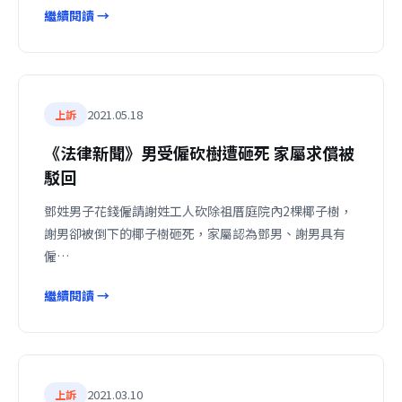
繼續閱讀 →
2021.05.18
上訴
《法律新聞》男受僱砍樹遭砸死 家屬求償被
駁回
鄧姓男子花錢僱請謝姓工人砍除祖厝庭院內2棵椰子樹，
謝男卻被倒下的椰子樹砸死，家屬認為鄧男、謝男具有
僱…
繼續閱讀 →
2021.03.10
上訴