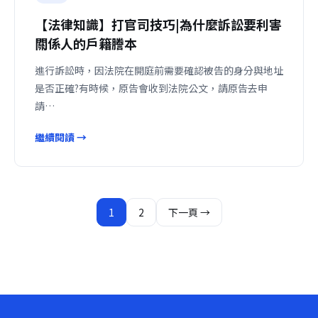
【法律知識】打官司技巧|為什麼訴訟要利害
關係人的戶籍謄本
進行訴訟時，因法院在開庭前需要確認被告的身分與地址
是否正確?有時候，原告會收到法院公文，請原告去申
請…
繼續閱讀 →
文
1
2
下一頁 →
章
分
頁