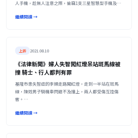
人手機，趁無人注意之際，偷竊1支三星智慧型手機及…
繼續閱讀 →
2021.08.10
上訴
《法律新聞》婦人失智闖紅燈呆站斑馬線被
撞 騎士、行人都判有罪
基隆市患失智症的李婦走路闖紅燈，走到一半站在斑馬
線，陳姓男子騎機車閃避不及撞上，兩人都受傷互控傷
害。…
繼續閱讀 →