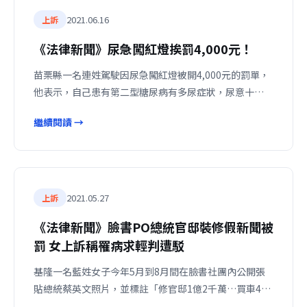
2021.06.16
上訴
《法律新聞》尿急闖紅燈挨罰4,000元！
苗栗縣一名連姓駕駛因尿急闖紅燈被開4,000元的罰單，
他表示，自己患有第二型糖尿病有多尿症狀，尿意十…
繼續閱讀 →
2021.05.27
上訴
《法律新聞》臉書PO總統官邸裝修假新聞被
罰 女上訴稱罹病求輕判遭駁
基隆一名藍姓女子今年5月到8月間在臉書社團內公開張
貼總統蔡英文照片，並標註「修官邸1億2千萬…買車4…