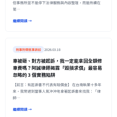
但事務所並不是停下法律服務與內容整理，而是持續在
第…
繼續閱讀 →
2026.03.18
刑事附帶民事訴訟
車被砸、對方被起訴，我一定能拿回全額修
車費嗎？阿誠律師揭露「毀損求償」最容易
忽略的 3 個實務陷阱
【前言：有起訴書不代表有賠償金】 在台南執業十多年
來，我常遇到當事人氣沖沖地拿著起訴書來找我：「律
師…
繼續閱讀 →