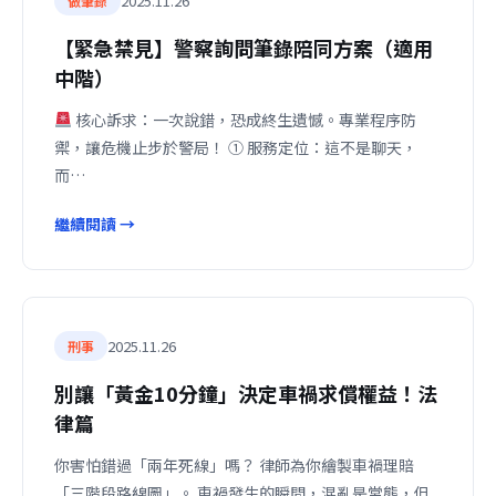
2025.11.26
做筆錄
【緊急禁見】警察詢問筆錄陪同方案（適用
中階）
核心訴求：一次說錯，恐成終生遺憾。專業程序防
禦，讓危機止步於警局！ ① 服務定位：這不是聊天，
而…
繼續閱讀 →
2025.11.26
刑事
別讓「黃金10分鐘」決定車禍求償權益！法
律篇
你害怕錯過「兩年死線」嗎？ 律師為你繪製車禍理賠
「三階段路線圖」。 車禍發生的瞬間，混亂是常態，但