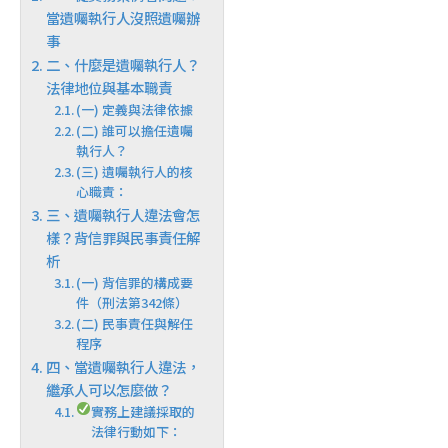
當遺囑執行人沒照遺囑辦
事
二、什麼是遺囑執行人？
法律地位與基本職責
(一) 定義與法律依據
(二) 誰可以擔任遺囑
執行人？
(三) 遺囑執行人的核
心職責：
三、遺囑執行人違法會怎
樣？背信罪與民事責任解
析
(一) 背信罪的構成要
件（刑法第342條）
(二) 民事責任與解任
程序
四、當遺囑執行人違法，
繼承人可以怎麼做？
實務上建議採取的
法律行動如下：