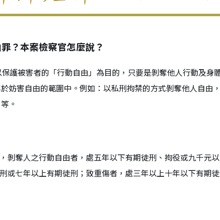
由罪？本案檢察官怎麼說？
以保護被害者的「行動自由」為目的，只要是剝奪他人行動及身
屬於妨害自由的範圍中。例如：以私刑拘禁的方式剝奪他人自由
…等。
法，剝奪人之行動自由者，處五年以下有期徒刑、拘役或九千元
徒刑或七年以上有期徒刑；致重傷者，處三年以上十年以下有期徒