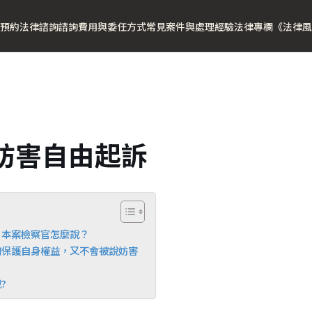
預約法律諮詢
諮詢費用與委任方式
常見案件與處理經驗
法律專欄
《法律風
妨害自由起訴
？本案檢察官怎麼說？
何保護自身權益，又不會被說妨害
?