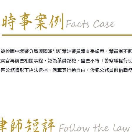
，被桃園中壢警分局興國派出所葉姓警員盤查爭議案，葉員獲不
檢察官再調查相關事證，認為葉員臨檢、盤查不符「警察職權行
妨害公務情形下違法逮捕，剝奪其行動自由，涉犯公務員假借職