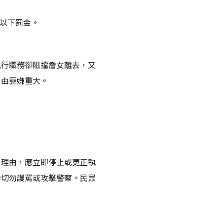
元以下罰金。
執行職務卻阻擋詹女離去，又
自由罪嫌重大。
有理由，應立即停止或更正執
中切勿謾罵或攻擊警察。民眾