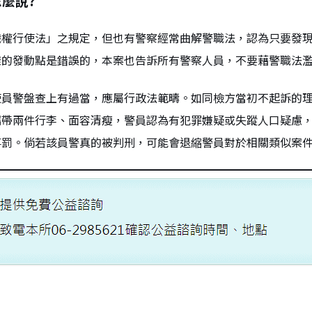
麼說?
職權行使法」之規定，但也有警察經常曲解警職法，認為只要發
樣的發動點是錯誤的，本案也告訴所有警察人員，不要藉警職法
使員警盤查上有過當，應屬行政法範疇。如同檢方當初不起訴的
攜帶兩件行李、面容清瘦，警員認為有犯罪嫌疑或失蹤人口疑慮
事罰。倘若該員警真的被判刑，可能會退縮警員對於相關類似案