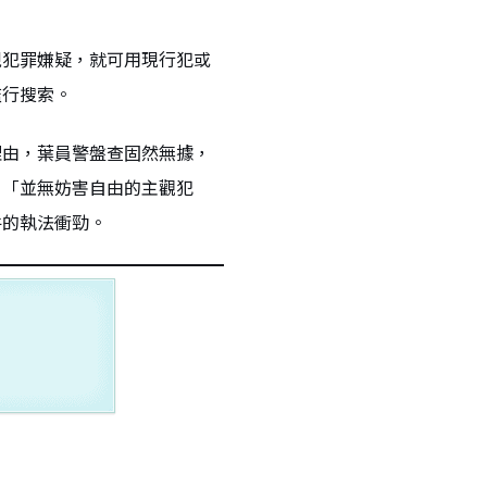
現犯罪嫌疑，就可用現行犯或
濫行搜索。
理由，葉員警盤查固然無據，
，「並無妨害自由的主觀犯
件的執法衝勁。