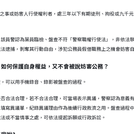
務之事或妨害人行使權利者，處三年以下有期徒刑、拘役或九千
，該員警認為葉員臨檢、盤查不符「警察職權行使法」，非依法
違法逮捕，剝奪其行動自由，涉犯公務員假借職務上之機會妨害
，如何保護自身權益，又不會被說妨害公務？
查，可以用手機錄音、錄影被盤查的過程。
是否合法合理，若不合法合理，可當場表示異議，警察認為意義
求填寫異議單，紀錄異議理由作為後續行政救濟之用。盤查過程
違法或不當情事之處，可依法提起訴願或行政訴訟。