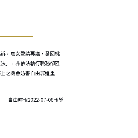
起訴，詹女聲請再議，發回桃
使法」，非依法執行職務卻阻
務上之機會妨害自由罪嫌重
自由時報2022-07-08報導