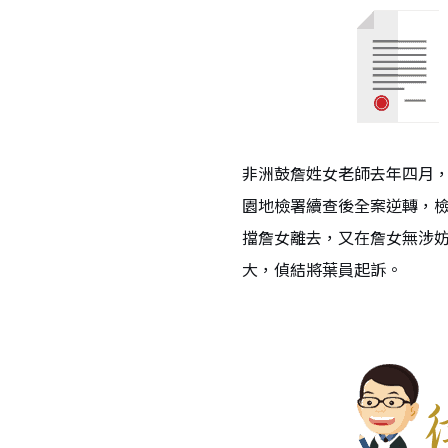
非洲鼓詹姓女老師去年四月
園地檢署續查後全案逆轉，
擋詹女離去，又在詹女無涉
大，偵結將葉員起訴。