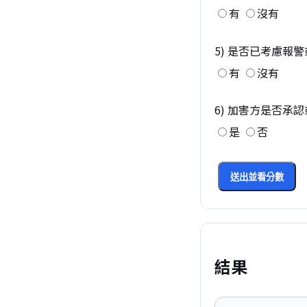
有
沒有
5) 是否已考慮報
有
沒有
6) 加害方是否承
是
否
送出並看分數
結果