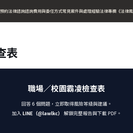
預約法律諮詢
諮詢費用與委任方式
常見案件與處理經驗
法律專欄
《法律風
查表
職場／校園霸凌檢查表
回答 6 個問題，立即取得風險等級與建議。
加入
LINE（@lawlkc）
解鎖完整報告與下載 PDF。