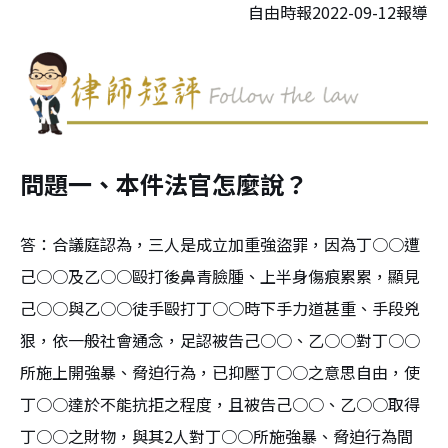
自由時報2022-09-12報導
問題一、本件法官怎麼說？
答：合議庭認為，三人是成立加重強盜罪，因為丁○○遭
己○○及乙○○毆打後鼻青臉腫、上半身傷痕累累，顯見
己○○與乙○○徒手毆打丁○○時下手力道甚重、手段兇
狠，依一般社會通念，足認被告己○○、乙○○對丁○○
所施上開強暴、脅迫行為，已抑壓丁○○之意思自由，使
丁○○達於不能抗拒之程度，且被告己○○、乙○○取得
丁○○之財物，與其2人對丁○○所施強暴、脅迫行為間