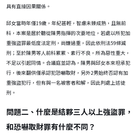
具有直接因果關係。
邱女當時年僅19歲，年紀甚輕，智慮未臻成熟，且無前
科，本案是居於聽從陳男指揮的次要地位，若處以所犯加
重強盜罪最低度法定刑，尚嫌過重，因此依刑法59條減
刑；至於陳男等人前科累累、素行不良，所為惡性重大，
不足以引起同情。合議庭並認為，陳男與邱女本來坦承犯
行，後來翻供僅承認犯恐嚇取財，另外2男始終否認有加
重強盜犯行，但有與一名被害者和解，因此判處上述徒
刑。
問題二、什麼是結夥三人以上強盜罪，
和恐嚇取財罪有什麼不同？