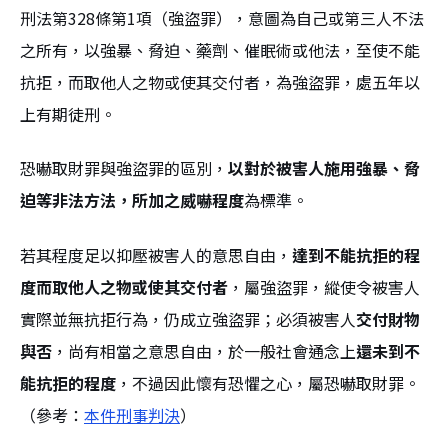
刑法第328條第1項（強盜罪），意圖為自己或第三人不法
之所有，以強暴、脅迫、藥劑、催眠術或他法，至使不能
抗拒，而取他人之物或使其交付者，為強盜罪，處五年以
上有期徒刑。
恐嚇取財罪與強盜罪的區別，
以對於被害人施用強暴、脅
迫等非法方法，所加之威嚇程度
為標準。
若其程度足以抑壓被害人的意思自由，
達到不能抗拒的程
度而取他人之物或使其交付者
，屬強盜罪，縱使令被害人
實際並無抗拒行為，仍成立強盜罪；必須被害人
交付財物
與否
，尚有相當之意思自由，於一般社會通念上
還未到不
能抗拒的程度
，不過因此懷有恐懼之心，屬恐嚇取財罪。
（參考：
本件刑事判決
）