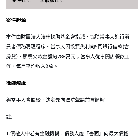
受任律師
李耿誠律師
案件起源
本件由財團法人法律扶助基金會指派，協助當事人進行消
費者債務清理程序。當事人因投資失利向5間銀行借款(含
房貸)，累積欠款金額約288萬元；當事人從事開店餐飲工
作，每月平均收入3萬。
律師解說
與當事人會談後，決定先向法院聲請前置調解。
註:
1.債權人中若有金融機構，債務人應「書面」向最大債權