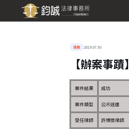
2019.07.30
債務
【辦案事蹟
案件結果
成功
案件類型
公示送達
受任律師
許博傑律師