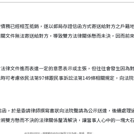
權債務已經相互抵銷，遂以郵局存證信函方式寄送給對方之戶籍
相關文件無法寄送給對方，導致雙方法律關係懸而未決，因而前
方法律文件進而表達一定的意思表示或主張，但往往會發生因為
時可考慮依民法第97條跟民事訴訟法第149條相關規定，向法
信函，於是委請律師撰寫書狀向法院聲請為公示送達，後續處理
於將雙方懸而不決的法律關係釐清解決，讓當事人心中的一塊大