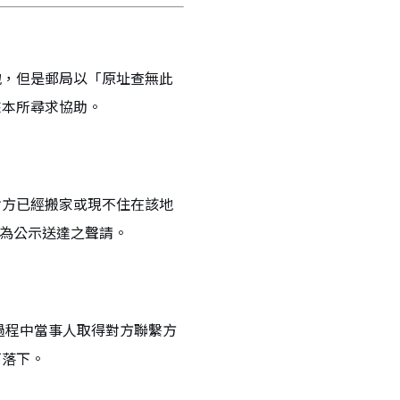
地，但是郵局以「原址查無此
來本所尋求協助。
對方已經搬家或現不住在該地
院為公示送達之聲請。
過程中當事人取得對方聯繫方
石落下。