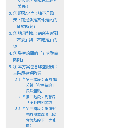
警局！
① 服務定位：這不是聊
天，而是決定案件走向的
「關鍵時刻」
② 適用對象：給所有感到
「不安」與「不確定」的
你
③ 警察詢問的「五大致命
陷阱」
④ 本方案包含哪些服務：
三階段專業防禦
第一階段：事前 50
分鐘「程序諮詢＋
風險盤點」
第二階段：到警局
「全程陪同警詢」
第三階段：筆錄檢
視與簡要說明（給
你清楚的下一步地
圖）