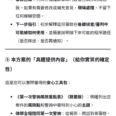
致。如果有需要修改或補充意見，
現場處理
，不留下
任何模糊空間。
下一步指引
：初步解釋這份筆錄在
後續偵查/審判中
可能被如何使用
，並簡要說明接下來可能的程序路徑
（是否移送、是否再通知）。
⑤ 本方案的「具體提供內容」（給你實質的確定
性）
這是您可以實際獲得的
安心工具包
：
《第一次警詢風險重點表》（簡要版）
：明確列出您
案件的
風險點
和警詢中需特別小心的
主題
。
律師全程陪同第一次警詢
：從報到、問話到簽筆錄，