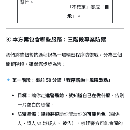
幫忙。
「不確定」變成「
自
承
」。
④ 本方案包含哪些服務：三階段專業防禦
我們將整個警詢過程視為一場精密程序防禦戰，分為三個
關鍵階段，確保您步步為營：
第一階段：事前 50 分鐘「程序諮詢＋風險盤點」
目標
：讓你
走進警局前，就知道自己在做什麼
，告別
一片空白的恐懼。
防禦準備
：律師將協助你釐清你的
可能角色
（關係
人、證人 vs.嫌疑人、 被告），梳理警方可能會問的