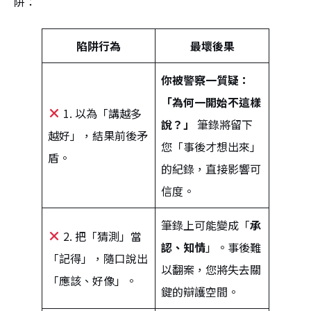
阱：
陷阱行為
最壞後果
你被警察一質疑：
「為何一開始不這樣
1. 以為「講越多
說？」
筆錄將留下
越好」，結果前後矛
您「事後才想出來」
盾。
的紀錄，直接影響可
信度。
筆錄上可能變成「
承
2. 把「猜測」當
認、知情
」。事後難
「記得」，隨口說出
以翻案，您將失去關
「應該、好像」。
鍵的辯護空間。