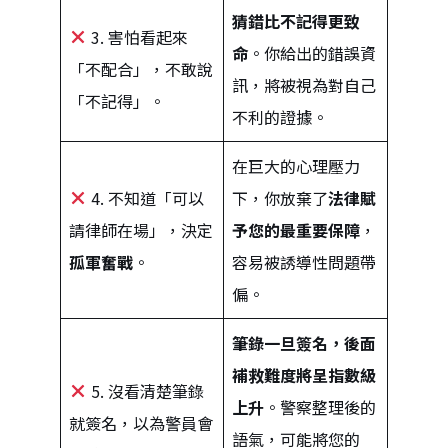
猜錯比不記得更致
3. 害怕看起來
命
。你給出的錯誤資
「不配合」，不敢說
訊，將被視為對自己
「不記得」。
不利的證據。
在巨大的心理壓力
4. 不知道「可以
下，你放棄了
法律賦
請律師在場」，決定
予您的最重要保障
，
孤軍奮戰
。
容易被誘導性問題帶
偏。
筆錄一旦簽名，後面
補救難度將呈指數級
5. 沒看清楚筆錄
上升
。警察整理後的
就簽名，以為警員會
語氣，可能將您的