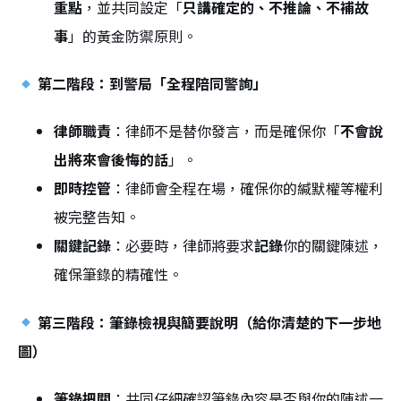
重點
，並共同設定「
只講確定的、不推論、不補故
事
」的黃金防禦原則。
第二階段：到警局「全程陪同警詢」
律師職責
：律師不是替你發言，而是確保你「
不會說
出將來會後悔的話
」。
即時控管
：律師會全程在場，確保你的緘默權等權利
被完整告知。
關鍵記錄
：必要時，律師將要求
記錄
你的關鍵陳述，
確保筆錄的精確性。
第三階段：筆錄檢視與簡要說明（給你清楚的下一步地
圖）
筆錄把關
：共同仔細確認筆錄內容是否與你的陳述一