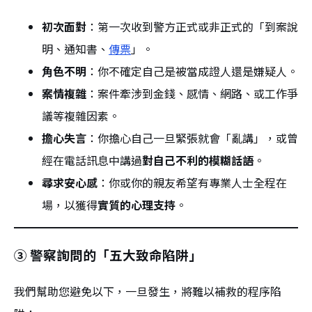
初次面對
：第一次收到警方正式或非正式的「到案說
明、通知書、
傳票
」。
角色不明
：你不確定自己是被當成證人還是嫌疑人。
案情複雜
：案件牽涉到金錢、感情、網路、或工作爭
議等複雜因素。
擔心失言
：你擔心自己一旦緊張就會「亂講」，或曾
經在電話訊息中講過
對自己不利的模糊話語
。
尋求安心感
：你或你的親友希望有專業人士全程在
場，以獲得
實質的心理支持
。
③ 警察詢問的「五大致命陷阱」
我們幫助您避免以下，一旦發生，將難以補救的程序陷