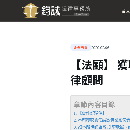
首頁
2020.02.06
企業勞資
【法顧】 
律顧問
章節內容目錄
【合作好夥伴】
本所獲聘擔任誠欲實業股份
?‍⚖本所律師團隊?‍⚖ 李耿